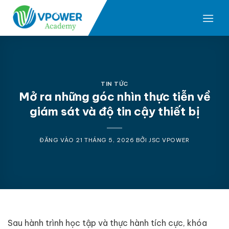
Bỏ
qua
nội
dung
TIN TỨC
Mở ra những góc nhìn thực tiễn về
giám sát và độ tin cậy thiết bị
ĐĂNG VÀO
21 THÁNG 5, 2026
BỞI
JSC VPOWER
Sau hành trình học tập và thực hành tích cực, khóa