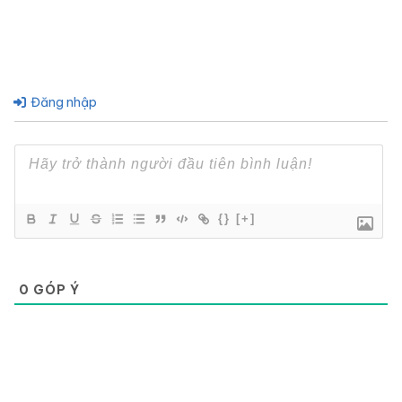
Đăng nhập
{}
[+]
0
GÓP Ý