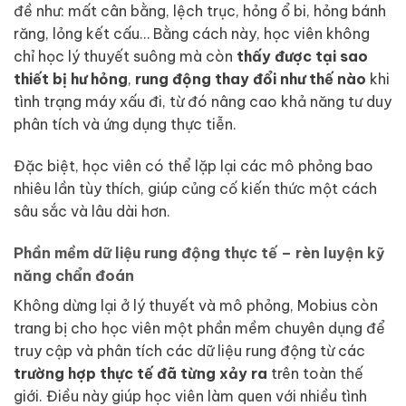
đề như: mất cân bằng, lệch trục, hỏng ổ bi, hỏng bánh
răng, lỏng kết cấu… Bằng cách này, học viên không
chỉ học lý thuyết suông mà còn
thấy được tại sao
thiết bị hư hỏng
,
rung động thay đổi như thế nào
khi
tình trạng máy xấu đi, từ đó nâng cao khả năng tư duy
phân tích và ứng dụng thực tiễn.
Đặc biệt, học viên có thể lặp lại các mô phỏng bao
nhiêu lần tùy thích, giúp củng cố kiến thức một cách
sâu sắc và lâu dài hơn.
Phần mềm dữ liệu rung động thực tế – rèn luyện kỹ
năng chẩn đoán
Không dừng lại ở lý thuyết và mô phỏng, Mobius còn
trang bị cho học viên một phần mềm chuyên dụng để
truy cập và phân tích các dữ liệu rung động từ các
trường hợp thực tế đã từng xảy ra
trên toàn thế
giới. Điều này giúp học viên làm quen với nhiều tình